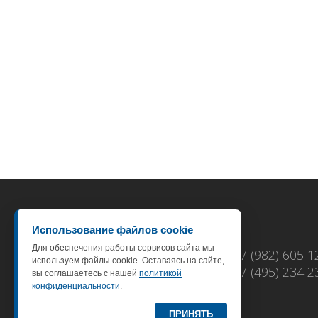
Использование файлов cookie
Для обеспечения работы сервисов сайта мы
+7 (495) 234-23-57
+7 (982) 605 1
Москва
используем файлы cookie. Оставаясь на сайте,
+7 (495) 234 2
+7 (495) 234-88-03
Москва
вы соглашаетесь с нашей
политикой
конфиденциальности
.
E-mail:
info@rusconbelt.ru
ПРИНЯТЬ