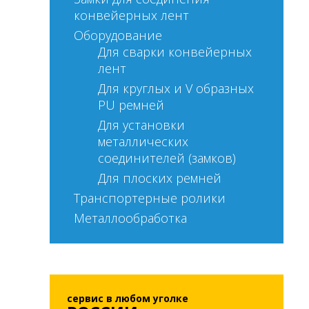
конвейерных лент
Оборудование
Для сварки конвейерных
лент
Для круглых и V образных
PU ремней
Для установки
металлических
соединителей (замков)
Для плоских ремней
Транспортерные ролики
Металлообработка
сервис в любом уголке